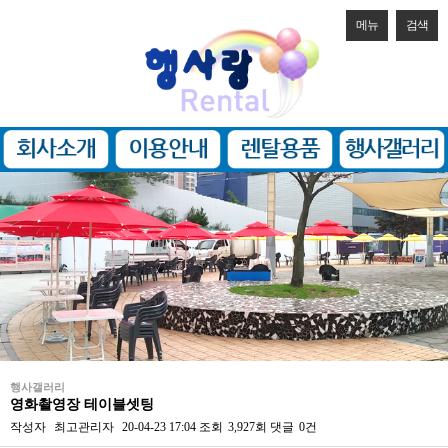
메뉴
검색
행사갤러리
영화촬영장 테이블셋팅
작성자
최고관리자
20-04-23 17:04
조회
3,927회
댓글
0건