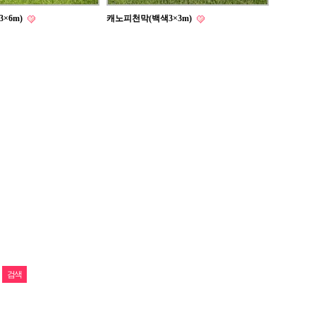
×6m)
캐노피천막(백색3×3m)