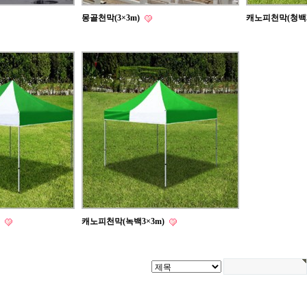
몽골천막(3×3m)
캐노피천막(청백3
)
캐노피천막(녹백3×3m)