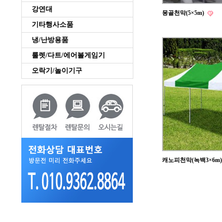
강연대
몽골천막(5×5m)
기타행사소품
냉/난방용품
룰렛/다트/에어볼게임기
오락기/놀이기구
캐노피천막(녹백3×6m