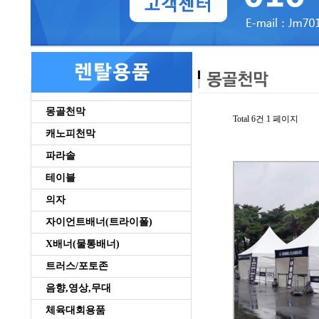
몽골천막
Total 6건
1 페이지
캐노피천막
파라솔
테이블
의자
자이언트배너(트라이폴)
X배너(물통배너)
트러스/포토존
음향,영상,무대
체육대회용품