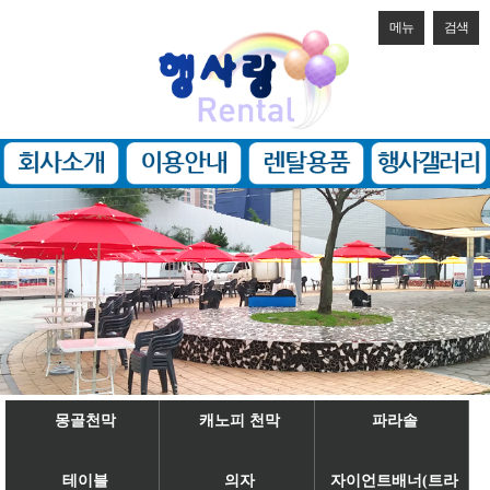
메뉴
검색
몽골천막
캐노피 천막
파라솔
테이블
의자
자이언트배너(트라