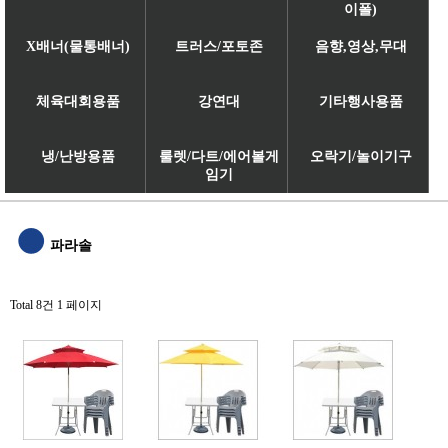
이폴)
X배너(물통배너)
트러스/포토존
음향,영상,무대
체육대회용품
강연대
기타행사용품
냉/난방용품
룰렛/다트/에어볼게
오락기/놀이기구
임기
파라솔
Total 8건
1 페이지