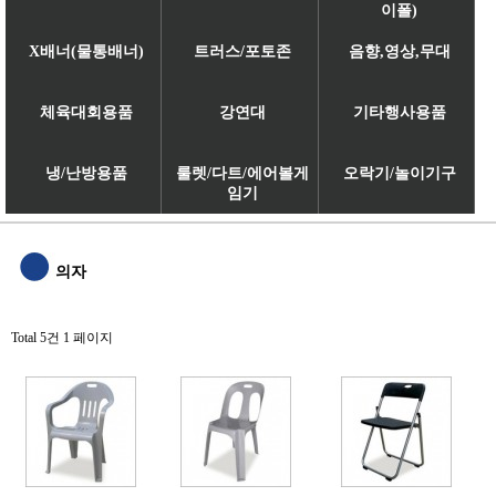
이폴)
X배너(물통배너)
트러스/포토존
음향,영상,무대
체육대회용품
강연대
기타행사용품
냉/난방용품
룰렛/다트/에어볼게
오락기/놀이기구
임기
의자
Total 5건
1 페이지