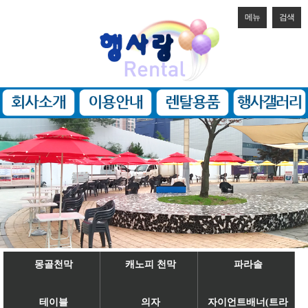
메뉴
검색
몽골천막
캐노피 천막
파라솔
테이블
의자
자이언트배너(트라