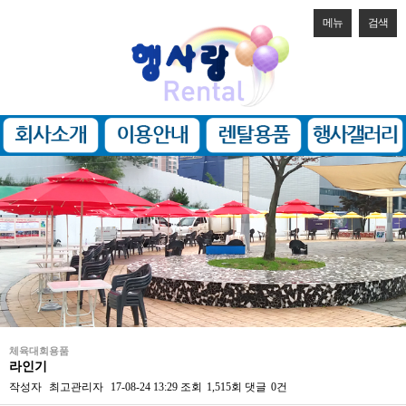
메뉴
검색
체육대회용품
라인기
작성자
최고관리자
17-08-24 13:29
조회
1,515회
댓글
0건