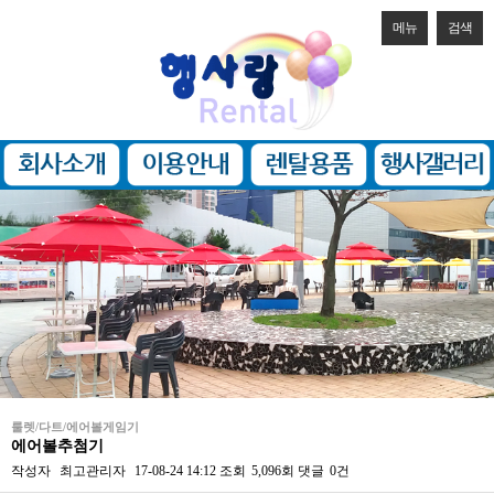
메뉴
검색
룰렛/다트/에어볼게임기
에어볼추첨기
작성자
최고관리자
17-08-24 14:12
조회
5,096회
댓글
0건